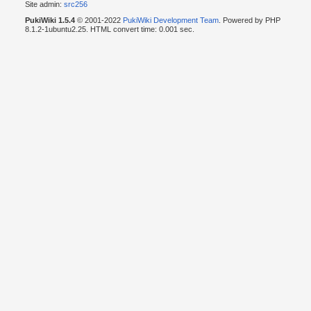
Site admin:
src256
PukiWiki 1.5.4
© 2001-2022
PukiWiki Development Team
. Powered by PHP
8.1.2-1ubuntu2.25. HTML convert time: 0.001 sec.