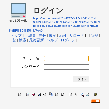
ログイン
https://srcw.net/wiki/?CentOS5/%E5%A4%96%E
9%83%A8%E3%83%AA%E3%83%9D%E3%82%
B8%E3%83%88%E3%83%AA%E3%81%AE%E
8%BF%BD%E5%8A%A0
[
トップ
] [
編集
|
差分
|
履歴
|
添付
|
リロード
] [
新規
|
一覧
|
検索
|
最終更新
|
ヘルプ
|
ログイン
]
ユーザー名:
パスワード: