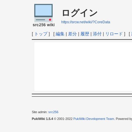
ログイン
https://srcw.net/wiki/?CoreData
[
トップ
] [
編集
|
差分
|
履歴
|
添付
|
リロード
] [
Site admin:
src256
PukiWiki 1.5.4
© 2001-2022
PukiWiki Development Team
. Powered b