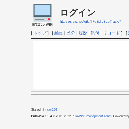
ログイン
https://srcw.net/wiki/?FaEdit/BugTrack/7
[
トップ
] [
編集
|
差分
|
履歴
|
添付
|
リロード
] [
Site admin:
src256
PukiWiki 1.5.4
© 2001-2022
PukiWiki Development Team
. Powered b