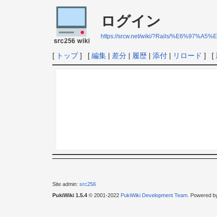
ログイン
https://srcw.net/wiki/?Rails/%E6%
[
トップ
] [
編集
|
差分
|
履歴
|
添付
|
リロード
] [
Site admin:
src256
PukiWiki 1.5.4
© 2001-2022
PukiWiki Development Team
. Powered b