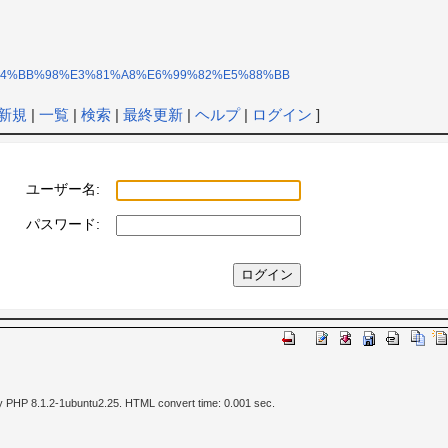
97%A5%E4%BB%98%E3%81%A8%E6%99%82%E5%88%BB
新規
|
一覧
|
検索
|
最終更新
|
ヘルプ
|
ログイン
]
ユーザー名:
パスワード:
y PHP 8.1.2-1ubuntu2.25. HTML convert time: 0.001 sec.