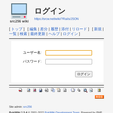
ログイン
https://srcw.net/wiki/?Rails/JSON
[
トップ
] [
編集
|
差分
|
履歴
|
添付
|
リロード
] [
新規
|
一覧
|
検索
|
最終更新
|
ヘルプ
|
ログイン
]
ユーザー名:
パスワード:
Site admin:
src256
PukiWiki 1.5.4
© 2001-2022
PukiWiki Development Team
. Powered by PHP