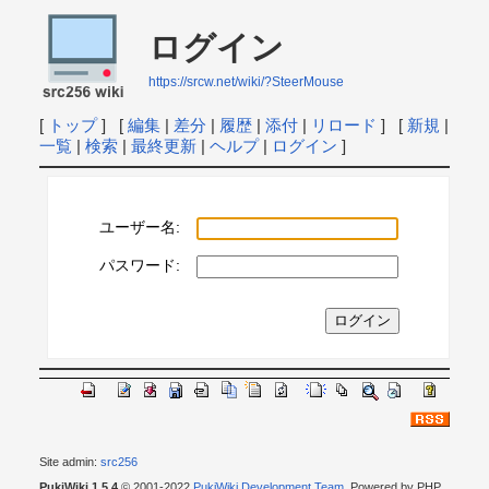
ログイン
https://srcw.net/wiki/?SteerMouse
[
トップ
] [
編集
|
差分
|
履歴
|
添付
|
リロード
] [
新規
|
一覧
|
検索
|
最終更新
|
ヘルプ
|
ログイン
]
ユーザー名:
パスワード:
Site admin:
src256
PukiWiki 1.5.4
© 2001-2022
PukiWiki Development Team
. Powered by PHP