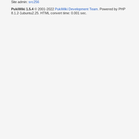
Site admin:
src256
PukiWiki 1.5.4
© 2001-2022
PukiWiki Development Team
. Powered by PHP
8.1.2-1ubuntu2.25. HTML convert time: 0.001 sec.