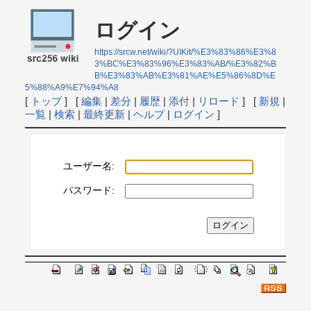
ログイン
https://srcw.net/wiki/?UIKit/%E3%83%86%E3%8
3%BC%E3%83%96%E3%83%AB/%E3%82%B
B%E3%83%AB%E3%81%AE%E5%86%8D%E
5%88%A9%E7%94%A8
[
トップ
] [
編集
|
差分
|
履歴
|
添付
|
リロード
] [
新規
|
一覧
|
検索
|
最終更新
|
ヘルプ
|
ログイン
]
ユーザー名:
パスワード: