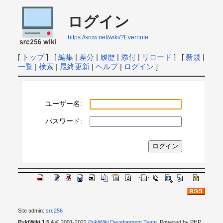
ログイン
https://srcw.net/wiki/?Evernote
[
トップ
] [
編集
|
差分
|
履歴
|
添付
|
リロード
] [
新規
|
一覧
|
検索
|
最終更新
|
ヘルプ
|
ログイン
]
ユーザー名:
パスワード:
Site admin:
src256
PukiWiki 1.5.4
© 2001-2022
PukiWiki Development Team
. Powered by PHP