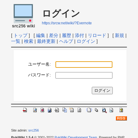
ログイン
https://srcw.net/wiki/?Evernote
[
トップ
] [
編集
|
差分
|
履歴
|
添付
|
リロード
] [
新規
|
一覧
|
検索
|
最終更新
|
ヘルプ
|
ログイン
]
ユーザー名:
パスワード:
Site admin:
src256
PukiWiki 1.5.4
© 2001-2022
PukiWiki Development Team
. Powered by PHP