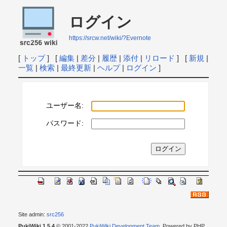
ログイン
https://srcw.net/wiki/?Evernote
[
トップ
] [
編集
|
差分
|
履歴
|
添付
|
リロード
] [
新規
|
一覧
|
検索
|
最終更新
|
ヘルプ
|
ログイン
]
ユーザー名:
パスワード:
Site admin:
src256
PukiWiki 1.5.4
© 2001-2022
PukiWiki Development Team
. Powered by PHP