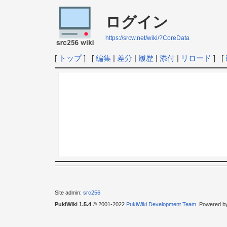
ログイン
https://srcw.net/wiki/?CoreData
[
トップ
] [
編集
|
差分
|
履歴
|
添付
|
リロード
] [
Site admin:
src256
PukiWiki 1.5.4
© 2001-2022
PukiWiki Development Team
. Powered b