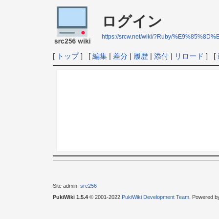
ログイン
https://srcw.net/wiki/?Ruby/%E9%85%8
[
トップ
] [
編集
|
差分
|
履歴
|
添付
|
リロード
] [
Site admin:
src256
PukiWiki 1.5.4
© 2001-2022
PukiWiki Development Team
. Powered b