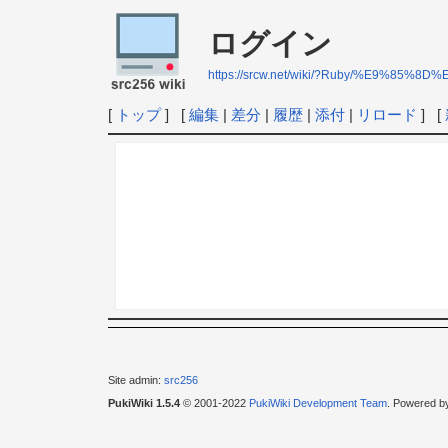
ログイン
https://srcw.net/wiki/?Ruby/%E9%85%8
[
トップ
] [
編集
|
差分
|
履歴
|
添付
|
リロード
] [
Site admin:
src256
PukiWiki 1.5.4
© 2001-2022
PukiWiki Development Team
. Powered b