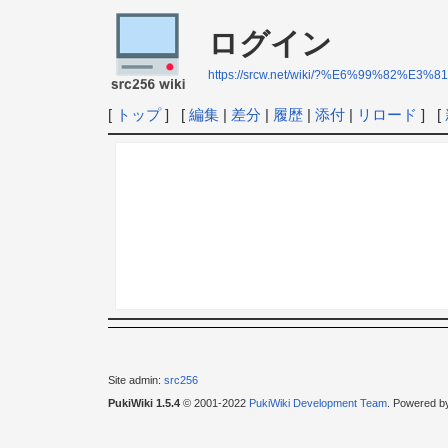
ログイン
https://srcw.net/wiki/?%E6%99%8
[
トップ
] [
編集
|
差分
|
履歴
|
添付
|
リロード
] [
Site admin:
src256
PukiWiki 1.5.4
© 2001-2022
PukiWiki Development Team
. Powered b