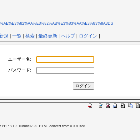
2%E3%81%AE%E3%82%AA%E3%82%AB%E3%83%AA%E3%83%8A3DS
新規
|
一覧
|
検索
|
最終更新
|
ヘルプ
|
ログイン
]
ユーザー名:
パスワード:
y PHP 8.1.2-1ubuntu2.25. HTML convert time: 0.001 sec.