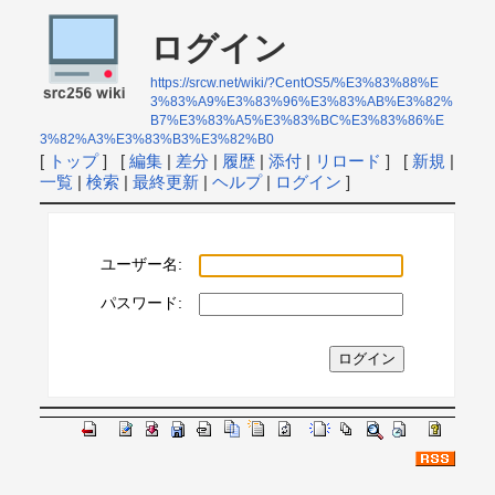
ログイン
https://srcw.net/wiki/?CentOS5/%E3%83%88%E
3%83%A9%E3%83%96%E3%83%AB%E3%82%
B7%E3%83%A5%E3%83%BC%E3%83%86%E
3%82%A3%E3%83%B3%E3%82%B0
[
トップ
] [
編集
|
差分
|
履歴
|
添付
|
リロード
] [
新規
|
一覧
|
検索
|
最終更新
|
ヘルプ
|
ログイン
]
ユーザー名:
パスワード: