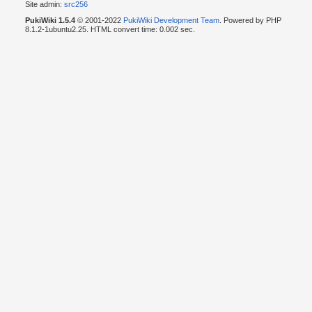
Site admin:
src256
PukiWiki 1.5.4
© 2001-2022
PukiWiki Development Team
. Powered by PHP
8.1.2-1ubuntu2.25. HTML convert time: 0.002 sec.