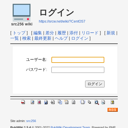
ログイン
https://srcw.net/wiki/?CentOS7
[
トップ
] [
編集
|
差分
|
履歴
|
添付
|
リロード
] [
新規
|
一覧
|
検索
|
最終更新
|
ヘルプ
|
ログイン
]
ユーザー名:
パスワード:
Site admin:
src256
PukiWiki 1.5.4
© 2001-2022
PukiWiki Development Team
. Powered by PHP