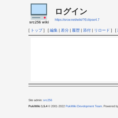
ログイン
https://srcw.net/wiki/?Eclipse4.7
[
トップ
] [
編集
|
差分
|
履歴
|
添付
|
リロード
] [
Site admin:
src256
PukiWiki 1.5.4
© 2001-2022
PukiWiki Development Team
. Powered b