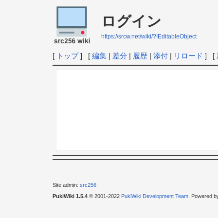
ログイン
https://srcw.net/wiki/?IEditableObject
[
トップ
] [
編集
|
差分
|
履歴
|
添付
|
リロード
] [
Site admin:
src256
PukiWiki 1.5.4
© 2001-2022
PukiWiki Development Team
. Powered b