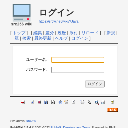
ログイン
https://srcw.net/wiki/?Java
[
トップ
] [
編集
|
差分
|
履歴
|
添付
|
リロード
] [
新規
|
一覧
|
検索
|
最終更新
|
ヘルプ
|
ログイン
]
ユーザー名:
パスワード:
Site admin:
src256
PukiWiki 1.5.4
© 2001-2022
PukiWiki Development Team
. Powered by PHP