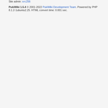
Site admin:
src256
PukiWiki 1.5.4
© 2001-2022
PukiWiki Development Team
. Powered by PHP
8.1.2-1ubuntu2.25. HTML convert time: 0.001 sec.