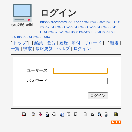
ログイン
https://srcw.net/wiki/?Xcode/%E3%83%A1%E3%8
3%A2%E3%83%AA%E3%83%AA%E3%83%B
C%E3%82%AF%E3%81%A8%E3%81%AE%E
6%88%A6%E3%81%84
[
トップ
] [
編集
|
差分
|
履歴
|
添付
|
リロード
] [
新規
|
一覧
|
検索
|
最終更新
|
ヘルプ
|
ログイン
]
ユーザー名:
パスワード: