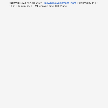
PukiWiki 1.5.4
© 2001-2022
PukiWiki Development Team
. Powered by PHP
8.1.2-1ubuntu2.25. HTML convert time: 0.002 sec.