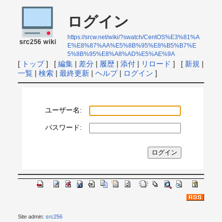
ログイン
https://srcw.net/wiki/?swatch/CentOS%E3%81%A
E%E8%87%AA%E5%8B%95%E8%B5%B7%E
5%8B%95%E8%A8%AD%E5%AE%9A
[
トップ
] [
編集
|
差分
|
履歴
|
添付
|
リロード
] [
新規
|
一覧
|
検索
|
最終更新
|
ヘルプ
|
ログイン
]
ユーザー名:
パスワード:
Site admin:
src256