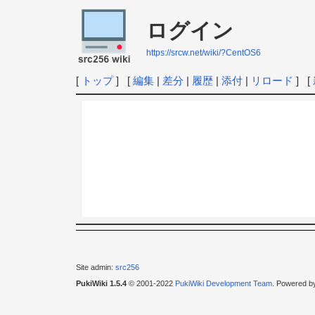
ログイン
https://srcw.net/wiki/?CentOS6
[
トップ
] [
編集
|
差分
|
履歴
|
添付
|
リロード
] [
Site admin:
src256
PukiWiki 1.5.4
© 2001-2022
PukiWiki Development Team
. Powered b