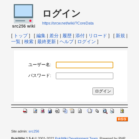
ログイン
https://srcw.net/wiki/?CoreData
[
トップ
] [
編集
|
差分
|
履歴
|
添付
|
リロード
] [
新規
|
一覧
|
検索
|
最終更新
|
ヘルプ
|
ログイン
]
ユーザー名:
パスワード:
Site admin:
src256
PukiWiki 1.5.4
© 2001-2022
PukiWiki Development Team
. Powered by PHP