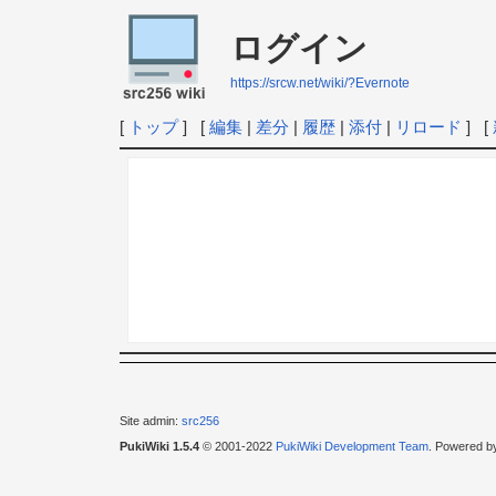
ログイン
https://srcw.net/wiki/?Evernote
[
トップ
] [
編集
|
差分
|
履歴
|
添付
|
リロード
] [
Site admin:
src256
PukiWiki 1.5.4
© 2001-2022
PukiWiki Development Team
. Powered b