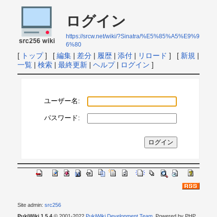
ログイン
https://srcw.net/wiki/?Sinatra/%E5%85%A5%E9%9
6%80
[
トップ
] [
編集
|
差分
|
履歴
|
添付
|
リロード
] [
新規
|
一覧
|
検索
|
最終更新
|
ヘルプ
|
ログイン
]
ユーザー名:
パスワード:
Site admin:
src256
PukiWiki 1.5.4
© 2001-2022
PukiWiki Development Team
. Powered by PHP