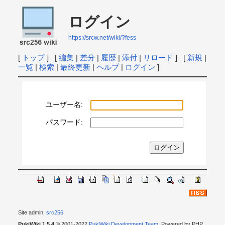
ログイン
https://srcw.net/wiki/?fess
[
トップ
] [
編集
|
差分
|
履歴
|
添付
|
リロード
] [
新規
|
一覧
|
検索
|
最終更新
|
ヘルプ
|
ログイン
]
ユーザー名:
パスワード:
Site admin:
src256
PukiWiki 1.5.4
© 2001-2022
PukiWiki Development Team
. Powered by PHP