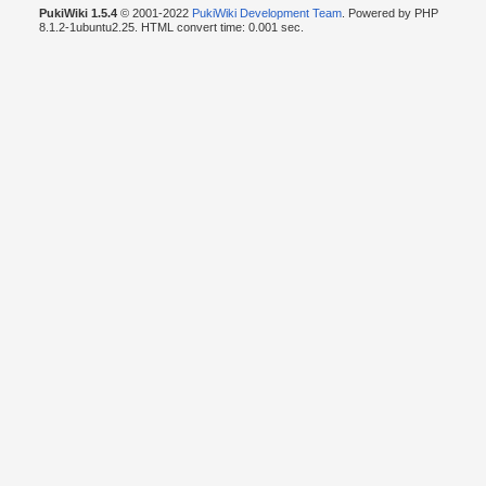
PukiWiki 1.5.4
© 2001-2022
PukiWiki Development Team
. Powered by PHP
8.1.2-1ubuntu2.25. HTML convert time: 0.001 sec.