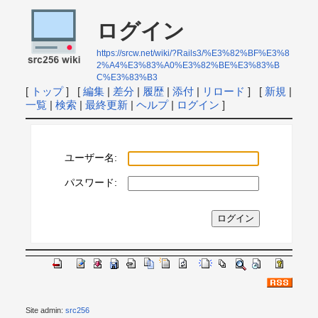
ログイン
https://srcw.net/wiki/?Rails3/%E3%82%BF%E3%8
2%A4%E3%83%A0%E3%82%BE%E3%83%B
C%E3%83%B3
[
トップ
] [
編集
|
差分
|
履歴
|
添付
|
リロード
] [
新規
|
一覧
|
検索
|
最終更新
|
ヘルプ
|
ログイン
]
ユーザー名:
パスワード:
Site admin:
src256