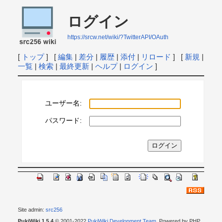
ログイン
https://srcw.net/wiki/?TwitterAPI/OAuth
[
トップ
] [
編集
|
差分
|
履歴
|
添付
|
リロード
] [
新規
|
一覧
|
検索
|
最終更新
|
ヘルプ
|
ログイン
]
ユーザー名:
パスワード:
Site admin:
src256
PukiWiki 1.5.4
© 2001-2022
PukiWiki Development Team
. Powered by PHP