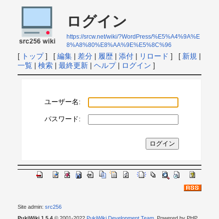
ログイン
https://srcw.net/wiki/?WordPress/%E5%A4%9A%E
8%A8%80%E8%AA%9E%E5%8C%96
[
トップ
] [
編集
|
差分
|
履歴
|
添付
|
リロード
] [
新規
|
一覧
|
検索
|
最終更新
|
ヘルプ
|
ログイン
]
ユーザー名:
パスワード:
Site admin:
src256
PukiWiki 1.5.4
© 2001-2022
PukiWiki Development Team
. Powered by PHP