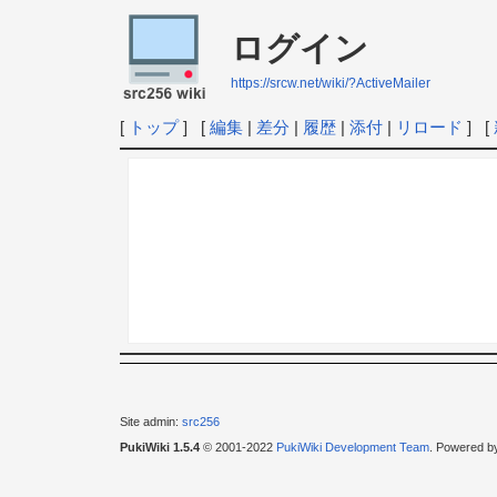
ログイン
https://srcw.net/wiki/?ActiveMailer
[
トップ
] [
編集
|
差分
|
履歴
|
添付
|
リロード
] [
Site admin:
src256
PukiWiki 1.5.4
© 2001-2022
PukiWiki Development Team
. Powered b