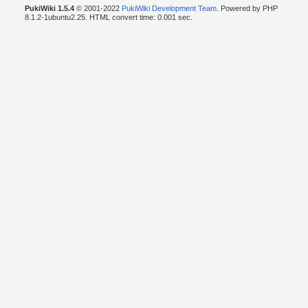
PukiWiki 1.5.4
© 2001-2022
PukiWiki Development Team
. Powered by PHP
8.1.2-1ubuntu2.25. HTML convert time: 0.001 sec.