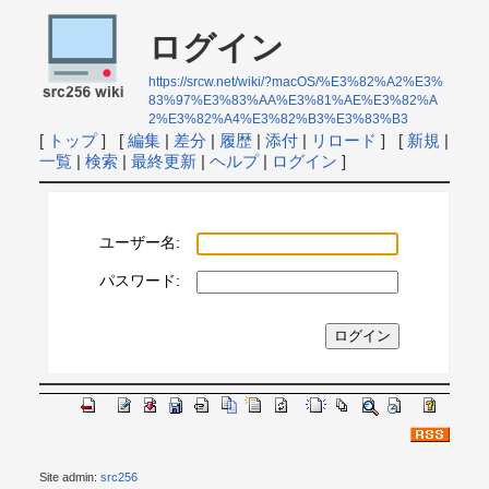
ログイン
https://srcw.net/wiki/?macOS/%E3%82%A2%E3%
83%97%E3%83%AA%E3%81%AE%E3%82%A
2%E3%82%A4%E3%82%B3%E3%83%B3
[
トップ
] [
編集
|
差分
|
履歴
|
添付
|
リロード
] [
新規
|
一覧
|
検索
|
最終更新
|
ヘルプ
|
ログイン
]
ユーザー名:
パスワード:
Site admin:
src256