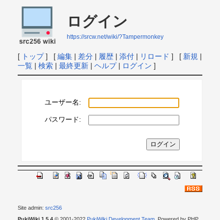
ログイン
https://srcw.net/wiki/?Tampermonkey
[
トップ
] [
編集
|
差分
|
履歴
|
添付
|
リロード
] [
新規
|
一覧
|
検索
|
最終更新
|
ヘルプ
|
ログイン
]
ユーザー名:
パスワード:
Site admin:
src256
PukiWiki 1.5.4
© 2001-2022
PukiWiki Development Team
. Powered by PHP