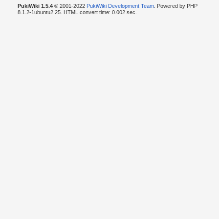
PukiWiki 1.5.4
© 2001-2022
PukiWiki Development Team
. Powered by PHP
8.1.2-1ubuntu2.25. HTML convert time: 0.002 sec.