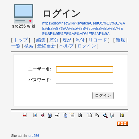
ログイン
https://srcw.net/wiki/?swatch/CentOS%E3%81%A
E%E8%87%AA%E5%8B%95%E8%B5%B7%E
5%8B%95%E8%A8%AD%E5%AE%9A
[
トップ
] [
編集
|
差分
|
履歴
|
添付
|
リロード
] [
新規
|
一覧
|
検索
|
最終更新
|
ヘルプ
|
ログイン
]
ユーザー名:
パスワード:
Site admin:
src256