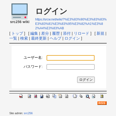
ログイン
https://srcw.net/wiki/?%E3%83%90%E3%83%83%
E3%83%81%E3%83%95%E3%82%A1%E3%8
2%A4%E3%83%AB
[
トップ
] [
編集
|
差分
|
履歴
|
添付
|
リロード
] [
新規
|
一覧
|
検索
|
最終更新
|
ヘルプ
|
ログイン
]
ユーザー名:
パスワード:
Site admin:
src256