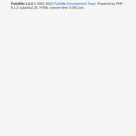
PukiWiki 1.5.4
© 2001-2022
PukiWiki Development Team
. Powered by PHP
8.1.2-1ubuntu2.25. HTML convert time: 0.001 sec.