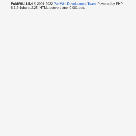
PukiWiki 1.5.4
© 2001-2022
PukiWiki Development Team
. Powered by PHP
8.1.2-1ubuntu2.25. HTML convert time: 0.001 sec.