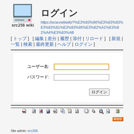
ログイン
https://srcw.net/wiki/?%E3%83%90%E3%83%83%
E3%83%81%E3%83%95%E3%82%A1%E3%8
2%A4%E3%83%AB
[
トップ
] [
編集
|
差分
|
履歴
|
添付
|
リロード
] [
新規
|
一覧
|
検索
|
最終更新
|
ヘルプ
|
ログイン
]
ユーザー名:
パスワード:
Site admin:
src256