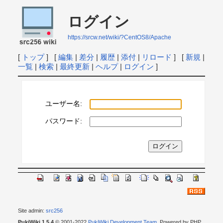
ログイン
https://srcw.net/wiki/?CentOS8/Apache
[
トップ
] [
編集
|
差分
|
履歴
|
添付
|
リロード
] [
新規
|
一覧
|
検索
|
最終更新
|
ヘルプ
|
ログイン
]
ユーザー名:
パスワード:
Site admin:
src256
PukiWiki 1.5.4
© 2001-2022
PukiWiki Development Team
. Powered by PHP