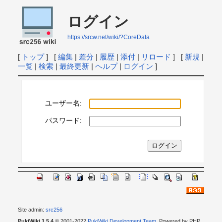
ログイン
https://srcw.net/wiki/?CoreData
[
トップ
] [
編集
|
差分
|
履歴
|
添付
|
リロード
] [
新規
|
一覧
|
検索
|
最終更新
|
ヘルプ
|
ログイン
]
ユーザー名:
パスワード:
Site admin:
src256
PukiWiki 1.5.4
© 2001-2022
PukiWiki Development Team
. Powered by PHP