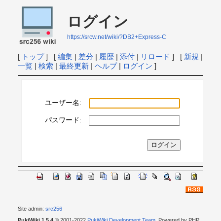
ログイン
https://srcw.net/wiki/?DB2+Express-C
[
トップ
] [
編集
|
差分
|
履歴
|
添付
|
リロード
] [
新規
|
一覧
|
検索
|
最終更新
|
ヘルプ
|
ログイン
]
ユーザー名:
パスワード:
Site admin:
src256
PukiWiki 1.5.4
© 2001-2022
PukiWiki Development Team
. Powered by PHP