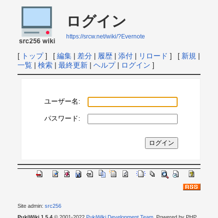
ログイン
https://srcw.net/wiki/?Evernote
[
トップ
] [
編集
|
差分
|
履歴
|
添付
|
リロード
] [
新規
|
一覧
|
検索
|
最終更新
|
ヘルプ
|
ログイン
]
ユーザー名:
パスワード:
Site admin:
src256
PukiWiki 1.5.4
© 2001-2022
PukiWiki Development Team
. Powered by PHP