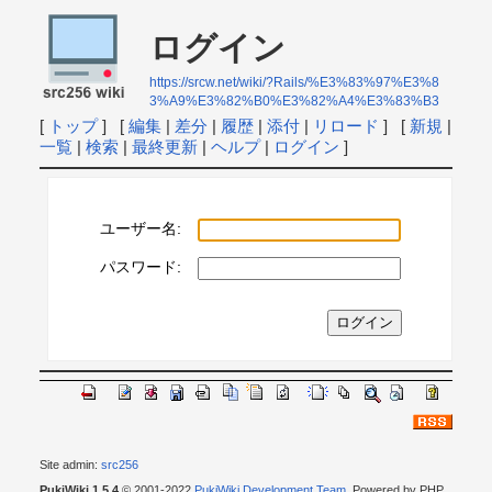
ログイン
https://srcw.net/wiki/?Rails/%E3%83%97%E3%8
3%A9%E3%82%B0%E3%82%A4%E3%83%B3
[
トップ
] [
編集
|
差分
|
履歴
|
添付
|
リロード
] [
新規
|
一覧
|
検索
|
最終更新
|
ヘルプ
|
ログイン
]
ユーザー名:
パスワード:
Site admin:
src256
PukiWiki 1.5.4
© 2001-2022
PukiWiki Development Team
. Powered by PHP