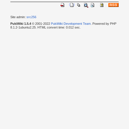
Site admin:
src256
PukiWiki 1.5.4
© 2001-2022
PukiWiki Development Team
. Powered by PHP
8.1.2-1ubuntu2.25. HTML convert time: 0.012 sec.