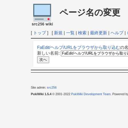
ページ名の変更
[
トップ
] [
新規
|
一覧
|
検索
|
最終更新
|
ヘルプ
|
FaEdit/ヘルプ/URLをブラウザから取り込む
の
新しい名前:
Site admin:
src256
PukiWiki 1.5.4
© 2001-2022
PukiWiki Development Team
. Powered b