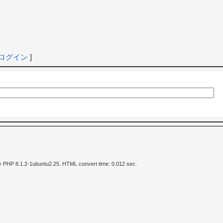
ログイン
]
y PHP 8.1.2-1ubuntu2.25. HTML convert time: 0.012 sec.