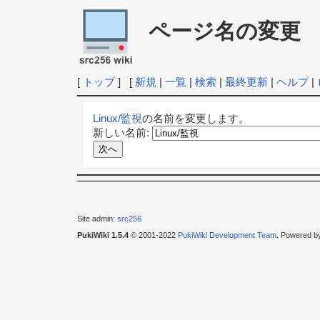
ページ名の変更
[
トップ
] [
新規
|
一覧
|
検索
|
最終更新
|
ヘルプ
|
Linux/監視
の名前を変更します。
新しい名前:
Site admin:
src256
PukiWiki 1.5.4
© 2001-2022
PukiWiki Development Team
. Powered b