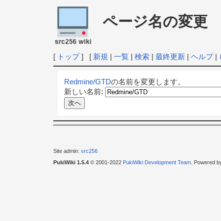
ページ名の変更
[
トップ
] [
新規
|
一覧
|
検索
|
最終更新
|
ヘルプ
|
Redmine/GTD
の名前を変更します。
新しい名前:
Site admin:
src256
PukiWiki 1.5.4
© 2001-2022
PukiWiki Development Team
. Powered b