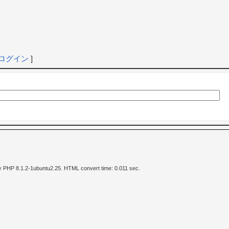
ログイン
]
y PHP 8.1.2-1ubuntu2.25. HTML convert time: 0.011 sec.