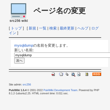
ページ名の変更
[
トップ
] [
新規
|
一覧
|
検索
|
最終更新
|
ヘルプ
|
ログ
イン
]
mysqldump
の名前を変更します。
新しい名前:
Site admin:
src256
PukiWiki 1.5.4
© 2001-2022
PukiWiki Development Team
. Powered by PHP
8.1.2-1ubuntu2.25. HTML convert time: 0.011 sec.