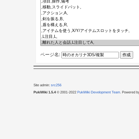
ページ名:
Site admin:
src256
PukiWiki 1.5.4
© 2001-2022
PukiWiki Development Team
. Powered b