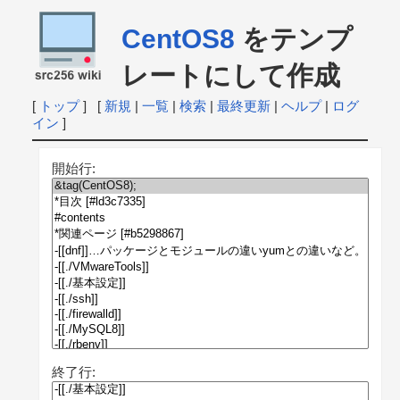
CentOS8
をテンプ
レートにして作成
[
トップ
] [
新規
|
一覧
|
検索
|
最終更新
|
ヘルプ
|
ログ
イン
]
開始行:
終了行: