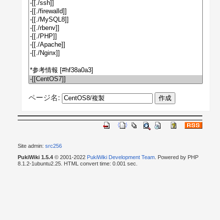
ページ名:
Site admin:
src256
PukiWiki 1.5.4
© 2001-2022
PukiWiki Development Team
. Powered by PHP
8.1.2-1ubuntu2.25. HTML convert time: 0.001 sec.