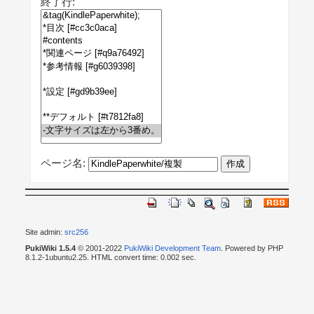
終了行:
ページ名:
Site admin:
src256
PukiWiki 1.5.4
© 2001-2022
PukiWiki Development Team
. Powered by PHP
8.1.2-1ubuntu2.25. HTML convert time: 0.002 sec.