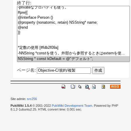
終了行:
ページ名:
Site admin:
src256
PukiWiki 1.5.4
© 2001-2022
PukiWiki Development Team
. Powered by PHP
8.1.2-1ubuntu2.25. HTML convert time: 0.001 sec.