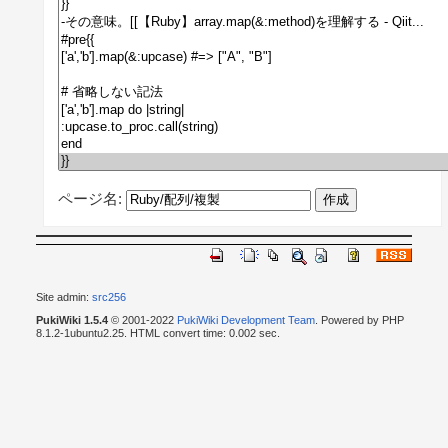
ページ名:
Site admin:
src256
PukiWiki 1.5.4
© 2001-2022
PukiWiki Development Team
. Powered by PHP
8.1.2-1ubuntu2.25. HTML convert time: 0.002 sec.