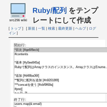
Ruby/配列
をテンプ
レートにして作成
[
トップ
] [
新規
|
一覧
|
検索
|
最終更新
|
ヘルプ
|
ログ
イン
]
開始行:
終了行: